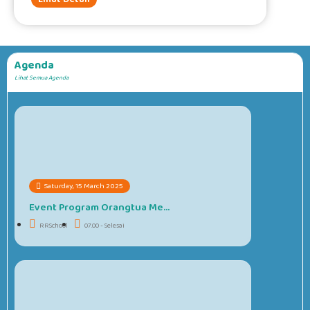
Agenda
Lihat Semua Agenda
#####
Saturday, 15 March 2025
Event Program Orangtua Me...
RRSchool
07.00 - Selesai
#####