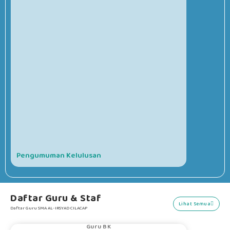
Pengumuman Kelulusan
RRDigital.id
Daftar Guru & Staf
Lihat Semua
Daftar Guru SMA AL-IRSYAD CILACAP
ENDAH NITA Q...
Guru BK