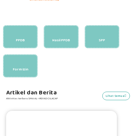
PPDB
Hasil PPDB
SPP
Form Izin
Artikel dan Berita
Lihat Semua
Aktivitas terbaru SMA AL-IRSYAD CILACAP