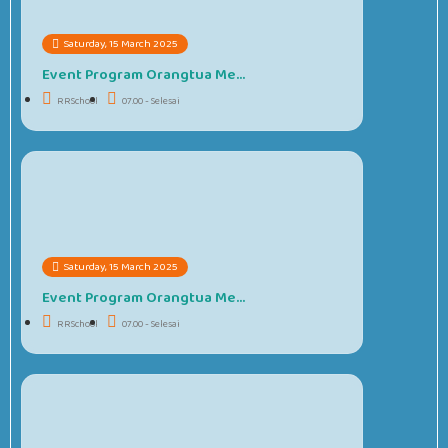
Saturday, 15 March 2025
Event Program Orangtua Me...
RRSchool
07.00 - Selesai
#####
Saturday, 15 March 2025
Event Program Orangtua Me...
RRSchool
07.00 - Selesai
#####