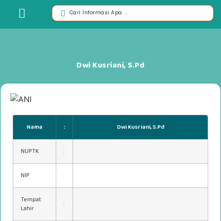
Dwi Kusriani, S.Pd
Nama
:
Dwi Kusriani, S.Pd
NUPTK
:
NIP
:
Tempat
:
Lahir