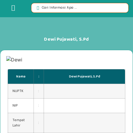
Dewi Pujawati, S.Pd
Nama
:
Dewi Pujawati, S.Pd
NUPTK
:
NIP
:
Tempat
:
Lahir