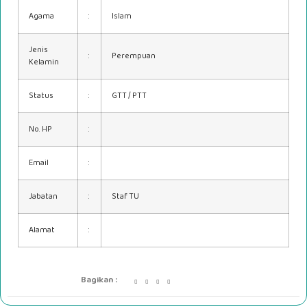
Agama
:
Islam
Jenis
:
Perempuan
Kelamin
Status
:
GTT / PTT
No. HP
:
Email
:
Jabatan
:
Staf TU
Alamat
:
Bagikan :