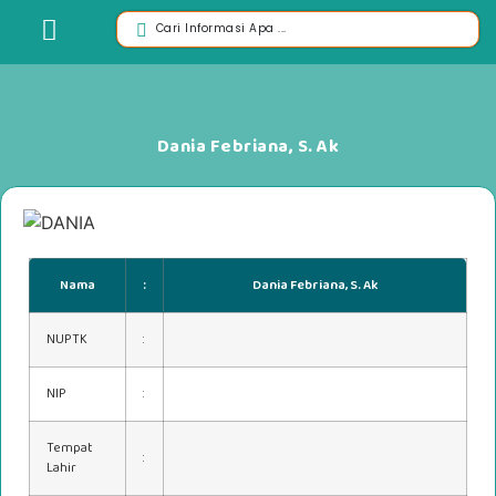
Dania Febriana, S. Ak
Nama
:
Dania Febriana, S. Ak
NUPTK
:
NIP
:
Tempat
:
Lahir