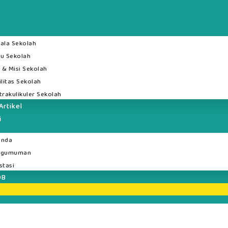
ala Sekolah
u Sekolah
i & Misi Sekolah
ilitas Sekolah
trakulikuler Sekolah
Artikel
i
enda
ngumuman
stasi
DB