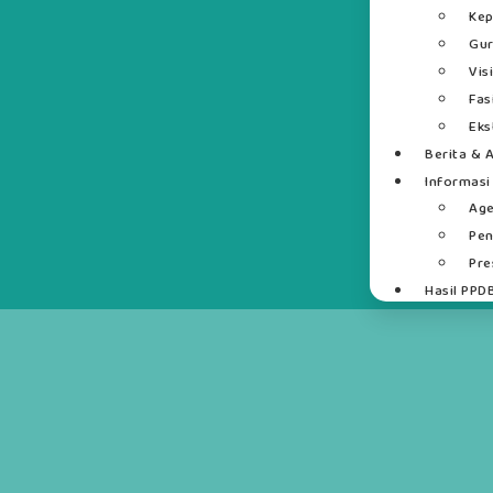
Kep
Gur
Vis
Fas
Eks
Berita & A
Informasi
Ag
Pe
Pre
Hasil PPD