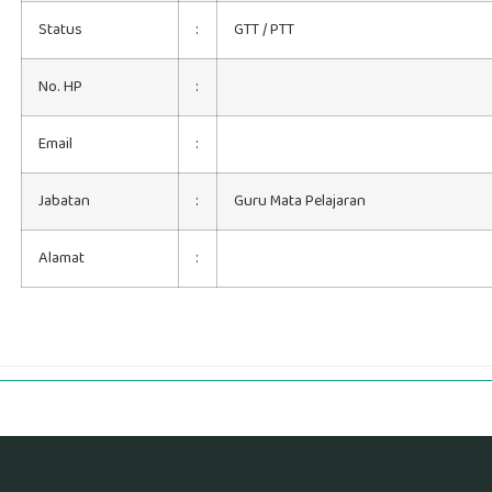
Status
:
GTT / PTT
No. HP
:
Email
:
Jabatan
:
Guru Mata Pelajaran
Alamat
: