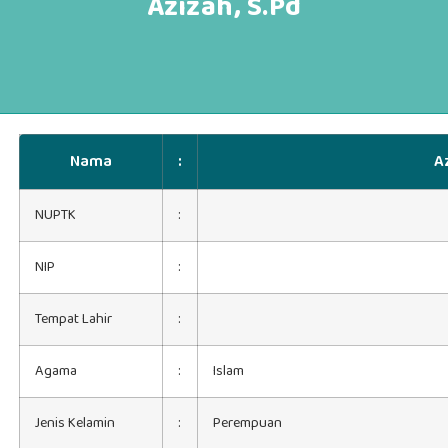
Azizah, S.Pd
Nama
:
A
NUPTK
:
NIP
:
Tempat Lahir
:
Agama
:
Islam
Jenis Kelamin
:
Perempuan