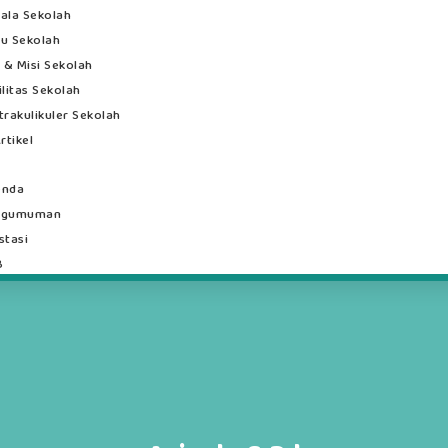
ala Sekolah
u Sekolah
i & Misi Sekolah
ilitas Sekolah
trakulikuler Sekolah
rtikel
enda
ngumuman
stasi
B