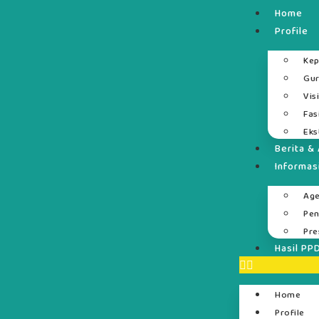
Home
Profile
Kep
Gur
Vis
Fas
Eks
Berita & 
Informas
Ag
Pe
Pre
Hasil PP
Home
Profile